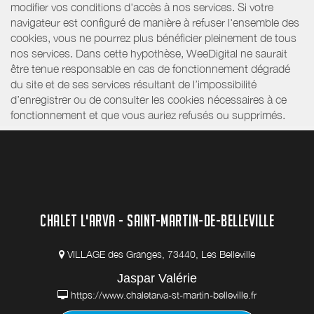
modifier vos conditions d'accès à nos services. Si votre
navigateur est configuré de manière à refuser l'ensemble des
cookies, vous ne pourrez plus bénéficier pleinement de tous
nos services. Dans cette hypothèse, WeeDigital ne saurait
être tenue responsable en cas de fonctionnement dégradé
du site et de ses services résultant de l’impossibilité
d’enregistrer ou de consulter les cookies nécessaires à ce
fonctionnement et que vous auriez refusés ou supprimés.
CHALET L'ARVA - SAINT-MARTIN-DE-BELLEVILLE
VILLAGE des Granges, 73440, Les Belleville
Jaspar Valérie
https://www.chaletarva-st-martin-belleville.fr